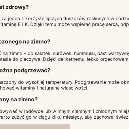
est zdrowy?
za jeden z korzystniejszych tłuszczów roślinnych w codzie
taminę E i K. Dzięki temu może wspierać pracę serca, od
oczonego na zimno?
ać na zimno – do sałatek, surówek, hummusu, past warzyw
masła do pieczywa. Dzięki delikatnemu, lekko orzechowem
 można podgrzewać?
znaczony do wysokiej temperatury. Podgrzewanie może obn
hować witaminy i naturalne właściwości.
ony na zimno?
howywać w lodówce lub w innym ciemnym i chłodnym miejsc
warto zużyć go w ciągu kilku miesięcy, aby zachował śwież