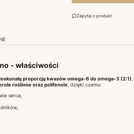
Zapytaj o produkt
NE
no - właściwości
doskonałą proporcją kwasów omega-6 do omega-3 (2:1)
,
erole roślinne oraz polifenole
, dzięki czemu:
wie serca,
odników,