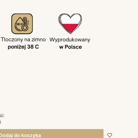
ść:
ć
Dodaj do koszyka