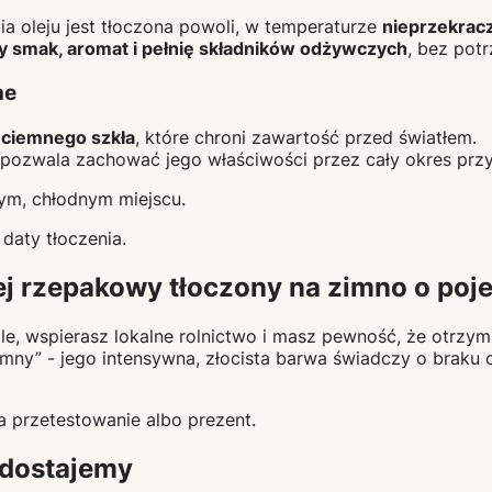
tia oleju jest tłoczona powoli, w temperaturze
nieprzekrac
y smak, aromat i pełnię składników odżywczych
, bez pot
ne
 ciemnego szkła
, które chroni zawartość przed światłem.
 pozwala zachować jego właściwości przez cały okres przy
ym, chłodnym miejscu.
daty tłoczenia.
ej rzepakowy tłoczony na zimno o poj
e, wspierasz lokalne rolnictwo i masz pewność, że otrzymu
emny” - jego intensywna, złocista barwa świadczy o braku
a przetestowanie albo prezent.
 dostajemy