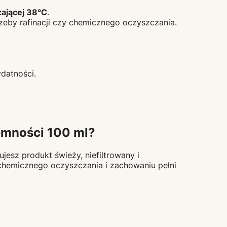
zającej 38°C
.
rzeby rafinacji czy chemicznego oczyszczania.
datności.
emności 100 ml?
jesz produkt świeży, niefiltrowany i
 chemicznego oczyszczania i zachowaniu pełni