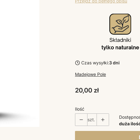
Przejdź do pełnego opisu
Czas wysyłki:
3 dni
Madejowe Pole
Cena
20,00 zł
Ilość
Dostępno
szt.
duża iloś