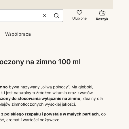
Produkty w kos
Wyczyść
Szukaj
Ulubione
Koszyk
Współpraca
łoczony na zimno 100 ml
imno
bywa nazywany „oliwą północy”. Ma głęboki,
k i jest naturalnym źródłem witamin oraz kwasów
zony do stosowania wyłącznie na zimno,
idealny dla
lejów zimnotłoczonych wysokiej jakości.
z polskiego rzepaku i powstaje w małych partiach
, co
ć, aromat i wartości odżywcze.