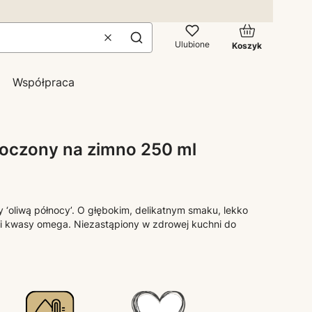
Produkty w kos
Wyczyść
Szukaj
Ulubione
Koszyk
Współpraca
łoczony na zimno 250 ml
‘oliwą północy’. O głębokim, delikatnym smaku, lekko
i kwasy omega. Niezastąpiony w zdrowej kuchni do