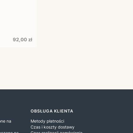
Cena
92,00 zł
OBSŁUGA KLIENTA
one na
Metody płatności
Czas i koszty dostawy
łoczone na
Czas realizacji zamówienia