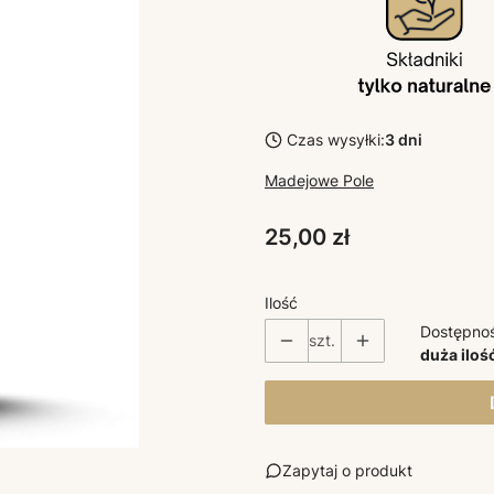
Czas wysyłki:
3 dni
Madejowe Pole
Cena
25,00 zł
Ilość
Dostępno
szt.
duża iloś
Zapytaj o produkt