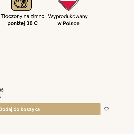
ść:
ć
Dodaj do koszyka