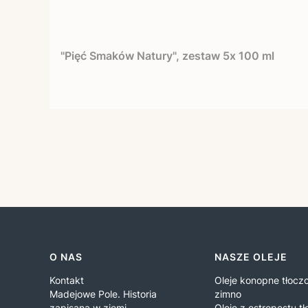
"Pięć Smaków Natury", zestaw 5x 100 ml
Linki w stopce
O NAS
NASZE OLEJE
Kontakt
Oleje konopne tłocz
Madejowe Pole. Historia
zimno
zapisana w ziemi.
Oleje z ostropestu t